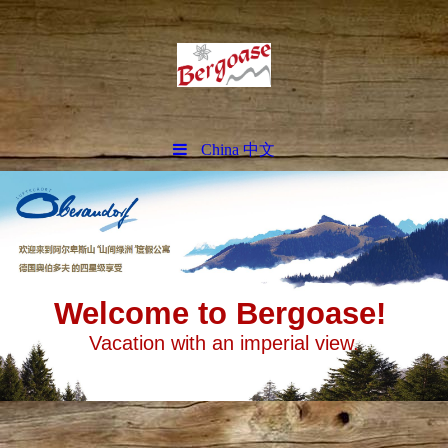
China 中文
Welcome to Bergoase!
Vacation with an imperial view.