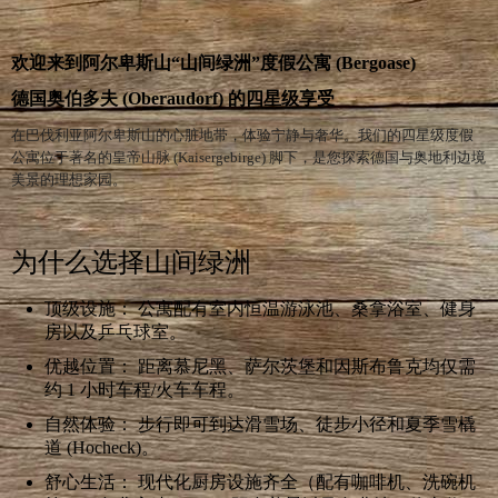
欢迎来到阿尔卑斯山“山间绿洲”度假公寓 (Bergoase)
德国奥伯多夫 (Oberaudorf) 的四星级享受
在巴伐利亚阿尔卑斯山的心脏地带，体验宁静与奢华。我们的四星级度假
公寓位于著名的皇帝山脉 (Kaisergebirge) 脚下，是您探索德国与奥地利边境
美景的理想家园。
为什么选择山间绿洲
顶级设施： 公寓配有室内恒温游泳池、桑拿浴室、健身
房以及乒乓球室。
优越位置： 距离慕尼黑、萨尔茨堡和因斯布鲁克均仅需
约 1 小时车程/火车车程。
自然体验： 步行即可到达滑雪场、徒步小径和夏季雪橇
道 (Hocheck)。
舒心生活： 现代化厨房设施齐全（配有咖啡机、洗碗机