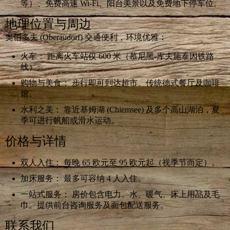
等）、免费高速 Wi-Fi、阳台美景以及免费地下停车位。
地理位置与周边
奥伯多夫 (Oberaudorf) 交通便利，环境优雅：
火车： 距离火车站仅 600 米（慕尼黑-库夫施泰因铁路
线）。
购物与美食： 步行即可到达超市、传统德式餐厅及咖啡
馆。
水利之美： 靠近基姆湖 (Chiemsee) 及多个高山湖泊，夏
季可进行帆船或滑水运动。
价格与详情
双人入住： 每晚 65 欧元至 95 欧元起（视季节而定）。
加床服务： 最多可容纳 4 人入住。
一站式服务： 房价包含电力、水、暖气、床上用品及毛
巾。提供前台咨询服务及面包配送服务。
联系我们