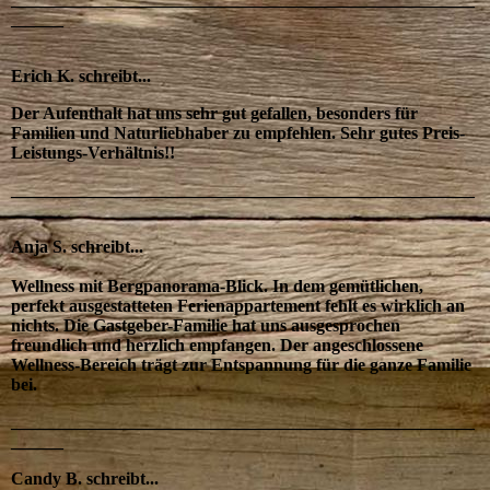
______
Erich K. schreibt...
Der Aufenthalt hat uns sehr gut gefallen, besonders für
Familien und Naturliebhaber zu empfehlen. Sehr gutes Preis-
Leistungs-Verhältnis!!
_____________________________________________________
______
Anja S. schreibt...
Wellness mit Bergpanorama-Blick. In dem gemütlichen,
perfekt ausgestatteten Ferienappartement fehlt es wirklich an
nichts. Die Gastgeber-Familie hat uns ausgesprochen
freundlich und herzlich empfangen. Der angeschlossene
Wellness-Bereich trägt zur Entspannung für die ganze Familie
bei.
_____________________________________________________
______
Candy B. schreibt...