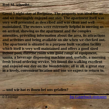
Rod M. schreibt...
Great 5 night stay at Bergoase. The property was ideal for us
and we thoroughly enjoyed our stay. The apartment itself was
very well presented as described and was clean and well
maintained. The owners were extremely helpful in meeting us
on arrival, showing us the apartment and the complex
amenities, providing information about the area, its attractions
and activities and being available on site when we checked out.
The apartment is situated in a purpose built vacation facility
which itself is very well maintained and offers a good sized
indoor pool, exercise room with good range of equipment,
sauna, a beverage dispensing machine and, usefully, a morning
fresh bread ordering service. We found the walking excellent
and enjoyed our day on the Wendelstein; all in all, a great stay
in a lovely, convenient location and one we expect to return to.
... und wie hat es ihnen bei uns gefallen?
0 Einträge
Ins Gästebuch eintragen