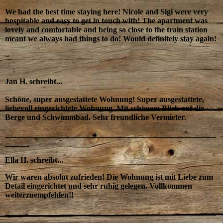
We had the best time staying here! Nicole and Sigi were very
hospitable and easy to get in touch with! The apartment was
lovely and comfortable and being so close to the train station
meant we always had things to do! Would definitely stay again!
_____________________________________________________
______
Jan H. schreibt...
Schöne, super ausgestattete Wohnung! Super ausgestattete,
liebevoll eingerichtete Wohnung. Mit schönem Blick auf die
Berge und Schwimmbad. Sehr freundliche Vermieter.
_____________________________________________________
______
Ella H. schreibt...
Wir waren absolut zufrieden! Die Wohnung ist mit Liebe zum
Detail eingerichtet und sehr ruhig gelegen. Vollkommen
weiterzuempfehlen!!
_____________________________________________________
______