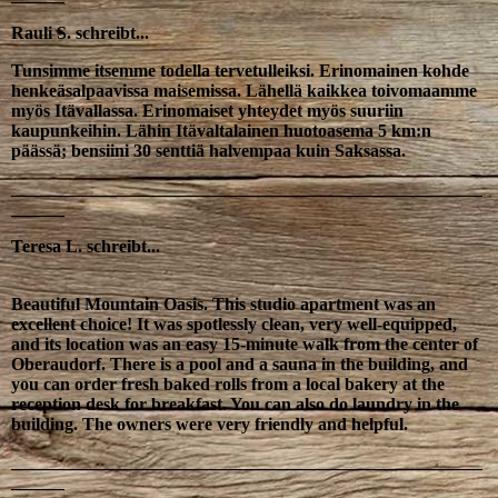
Rauli S. schreibt...
Tunsimme itsemme todella tervetulleiksi. Erinomainen kohde
henkeäsalpaavissa maisemissa. Lähellä kaikkea toivomaamme
myös Itävallassa. Erinomaiset yhteydet myös suuriin
kaupunkeihin. Lähin Itävaltalainen huotoasema 5 km:n
päässä; bensiini 30 senttiä halvempaa kuin Saksassa.
_____________________________________________________
______
Teresa L. schreibt...
Beautiful Mountain Oasis. This studio apartment was an
excellent choice! It was spotlessly clean, very well-equipped,
and its location was an easy 15-minute walk from the center of
Oberaudorf. There is a pool and a sauna in the building, and
you can order fresh baked rolls from a local bakery at the
reception desk for breakfast. You can also do laundry in the
building. The owners were very friendly and helpful.
_____________________________________________________
______