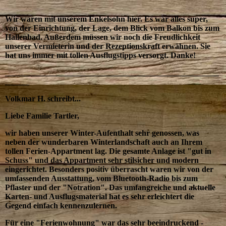
Wir waren mit unserem Enkelsohn hier. Es war alles super,
von der Einrichtung, der Lage, dem Blick vom Balkon bis zum
Hallenbad. Außerdem müssen wir noch die Freudlichkeit
unserer Vermieterin und der Rezeptionskraft erwähnen. Sie
hat uns immer mit tollen Ausflugstipps versorgt. Danke!
_____________________________________________________
______
Volkmar H. schreibt...
Liebe Familie Tartler,
wir haben unserer Winter-Aufenthalt sehr genossen, was
neben der wunderbaren Winterlandschaft auch an Ihrem
tollen Ferien-Appartment lag. Die gesamte Anlage ist "gut in
Schuss" und das Appartment sehr stilsicher und modern
eingerichtet. Besonders positiv überrascht waren wir von der
umfassenden Ausstattung, vom Bluetooth-Radio bis zum
Pflaster und der "Notration". Das umfangreiche und aktuelle
Karten- und Ausflugsmaterial hat es sehr erleichtert die
Gegend einfach kennenzulernen.
Für eine "Ferienwohnung" war das sehr beeindruckend -