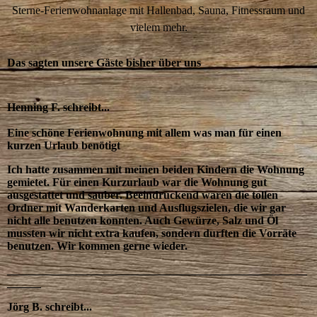
Sterne-Ferienwohnanlage mit Hallenbad, Sauna, Fitnessraum und
vielem mehr.
Das sagten unsere Gäste bisher über uns
Henning F. schreibt...
Eine schöne Ferienwohnung mit allem was man für einen
kurzen Urlaub benötigt
Ich hatte zusammen mit meinen beiden Kindern die Wohnung
gemietet. Für einen Kurzurlaub war die Wohnung gut
ausgestattet und sauber. Beeindruckend waren die tollen
Ordner mit Wanderkarten und Ausflugszielen, die wir gar
nicht alle benutzen konnten. Auch Gewürze, Salz und Öl
mussten wir nicht extra kaufen, sondern durften die Vorräte
benutzen. Wir kommen gerne wieder.
_____________________________________________________
______
Jörg B. schreibt...